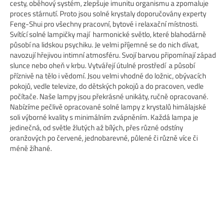
cesty, oběhový systém, zlepšuje imunitu organismu a zpomaluje
proces stárnutí. Proto jsou solné krystaly doporučovány experty
Feng-Shui pro všechny pracovní, bytové i relaxační místnosti.
Svítící solné lampičky mají harmonické světlo, které blahodárně
působí na lidskou psychiku. Je velmi příjemné se do nich dívat,
navozují hřejivou intimní atmosféru. Svojí barvou připomínají západ
slunce nebo oheň v krbu. Vytvářejí útulné prostředí a působí
příznivě na tělo i vědomí. Jsou velmi vhodné do ložnic, obývacích
pokojů, vedle televize, do dětských pokojů a do pracoven, vedle
počítače. Naše lampy jsou překrásné unikáty, ručně opracované.
Nabízíme pečlivě opracované solné lampy z krystalů himálajské
soli výborné kvality s minimálním zvápněním. Každá lampa je
jedinečná, od světle žlutých až bílých, přes různé odstíny
oranžových po červené, jednobarevné, půlené či různě více či
méně žíhané.