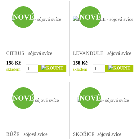
kritérii navrženými organizací RSPO. Tato přísná kriteria udržitelnosti
vyžadují produkci palmového oleje bez kácení deštných pralesů, za
férových pracovních podmínek a platového ohodnocení. Při produkci
NOVÉ
NOVÉ
palmového oleje s certifikací RSPO je navíc zajištěna ochrana ohroženým
druhům živočichů a rostlin, které se v pěstitelských oblastech vyskytují.
Koupí svíčky z palmového oleje s certifikací RSPO tak podporujete
citlivý přístup k přírodě a lidem.
CITRUS - sójová svíce
LEVANDULE - sójová svíce
158 Kč
158 Kč
skladem
skladem
NOVÉ
NOVÉ
RŮŽE - sójová svíce
SKOŘICE- sójová svíce