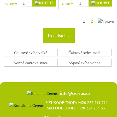
skladem
skladem
1
2
15 dalších...
Čakrové svíce velké
Čakrové svíce malé
Vonné čakrové svíce
Sójové svíce vonné
info@cereus.cz
VELKOOBCHOD: +420 257 711 712
MALOOBCHOD: +420 224 234 651