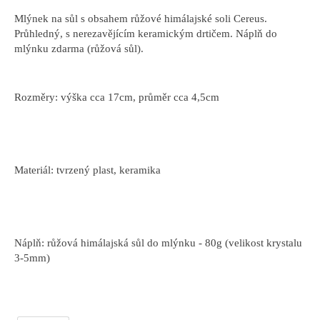
Mlýnek na sůl s obsahem růžové himálajské soli Cereus.
Průhledný, s nerezavějícím keramickým drtičem. Náplň do
mlýnku zdarma (růžová sůl).
Rozměry: výška cca 17cm, průměr cca 4,5cm
Materiál: tvrzený plast, keramika
Náplň: růžová himálajská sůl do mlýnku - 80g (velikost krystalu
3-5mm)