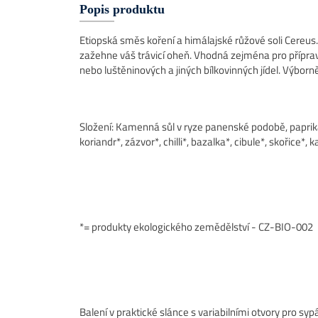
Popis produktu
Etiopská směs koření a himálajské růžové soli Cereus. 
zažehne váš trávicí oheň. Vhodná zejména pro přípra
nebo luštěninových a jiných bílkovinných jídel. Výborně
Složení: Kamenná sůl v ryze panenské podobě, paprika
koriandr*, zázvor*, chilli*, bazalka*, cibule*, skořice*
*= produkty ekologického zemědělství - CZ-BIO-002
Balení v praktické slánce s variabilními otvory pro syp