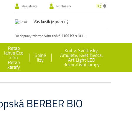
Kč
€
Registrace
Přihlášení
Váš košík je prázdný
Do dopravy zdarma Vám zbývá
s DPH.
1 000 Kč
Retap
Knihy, Světlušky,
lahve Eco
Solné
Amulety, Květ života,
a Go,
lizy
Art Light LED
Retap
dekorativní lampy
karafy
iopská BERBER BIO