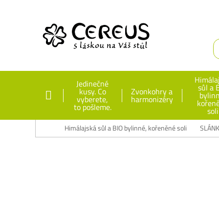
Himála
Jedinečné
sůl a 
kusy. Co
Zvonkohry a
bylin
vyberete,
harmonizéry
kořen
to pošleme.
soli
Himálajská sůl a BIO bylinné, kořeněné soli
SLÁNK