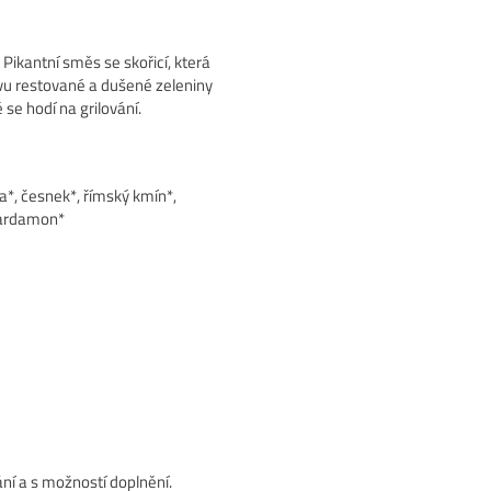
Pikantní směs se skořicí, která
vu restované a dušené zeleniny
 se hodí na grilování.
*, česnek*, římský kmín*,
, kardamon*
ání a s možností doplnění.