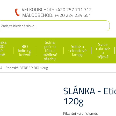
VELKOOBCHOD: +420 257 711 712
MALOOBCHOD: +420 224 234 651
jská
Solná
Svíce
BIO
BIO
péče o
Solné a
čakrové
né,
bylinky,
tělo a
selenitové
a
ěné
koření
mýdlové
lampy
sójové
ořechy
A - Etiopská BERBER BIO 120g
SLÁNKA - Et
120g
Pikantní kořenící směs