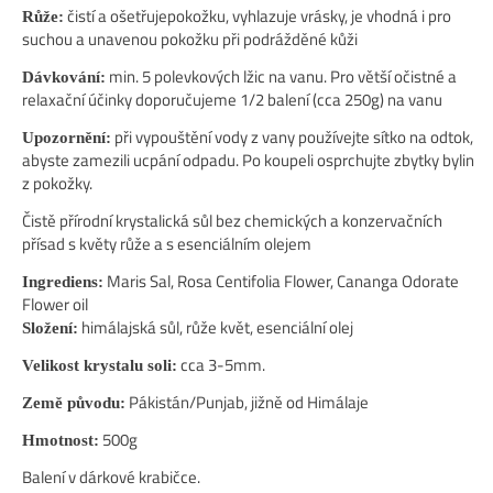
čistí a ošetřujepokožku, vyhlazuje vrásky, je vhodná i pro
Růže:
suchou a unavenou pokožku při podrážděné kůži
min. 5 polevkových lžic na vanu. Pro větší očistné a
Dávkování:
relaxační účinky doporučujeme 1/2 balení (cca 250g) na vanu
při vypouštění vody z vany používejte sítko na odtok,
Upozornění:
abyste zamezili ucpání odpadu. Po koupeli osprchujte zbytky bylin
z pokožky.
Čistě přírodní krystalická sůl bez chemických a konzervačních
přísad s květy růže a s esenciálním olejem
Maris Sal, Rosa Centifolia Flower, Cananga Odorate
Ingrediens:
Flower oil
himálajská sůl, růže květ, esenciální olej
Složení:
cca 3-5mm.
Velikost krystalu soli:
Pákistán/Punjab, jižně od Himálaje
Země původu:
500g
Hmotnost:
Balení v dárkové krabičce.