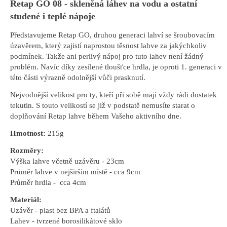
Retap GO 08 - skleněná láhev na vodu a ostatní
studené i teplé nápoje
Představujeme Retap GO, druhou generaci lahví se šroubovacím
úzavěrem, který zajistí naprostou těsnost lahve za jakýchkoliv
podmínek. Takže ani perlivý nápoj pro tuto lahev není žádný
problém. Navíc díky zesílené tloušťce hrdla, je oproti 1. generaci v
této části výrazně odolnější vůči prasknutí.
Nejvodnější velikost pro ty, kteří při sobě mají vždy rádi dostatek
tekutin. S touto velikostí se již v podstatě nemusíte starat o
doplňování Retap lahve během Vašeho aktivního dne.
Hmotnost:
215g
Rozměry:
Výška lahve včetně uzávěru - 23cm
Průměr lahve v nejširším místě - cca 9cm
Průměr hrdla - cca 4cm
Materiál:
Uzávěr - plast bez BPA a ftalátů
Lahev - tvrzené borosilikátové sklo