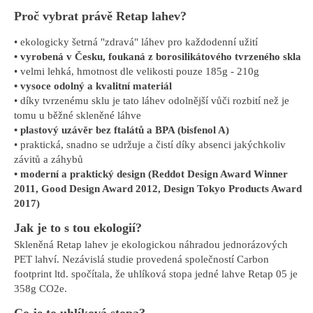
Proč vybrat právě Retap lahev?
• ekologicky šetrná "zdravá" láhev pro každodenní užití
• vyrobená v Česku, foukaná z borosilikátového tvrzeného skla
• velmi lehká, hmotnost dle velikosti pouze 185g - 210g
• vysoce odolný a kvalitní materiál
• díky tvrzenému sklu je tato láhev odolnější vůči rozbití než je
tomu u běžné skleněné láhve
• plastový uzávěr bez ftalátů a BPA (bisfenol A)
• praktická, snadno se udržuje a čistí díky absenci jakýchkoliv
závitů a záhybů
• moderní a praktický design (Reddot Design Award Winner
2011, Good Design Award 2012, Design Tokyo Products Award
2017)
Jak je to s tou ekologií?
Skleněná Retap lahev je ekologickou náhradou jednorázových
PET lahví. Nezávislá studie provedená společností Carbon
footprint ltd. spočítala, že uhlíková stopa jedné lahve Retap 05 je
358g CO2e.
Co je to uhlíková stopa?