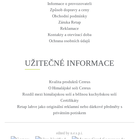
Informace o provozovateli
Způsob dopravy a ceny
Obchodní podmínky
Záruka Retap
Reklamace
Kontakty a otevírací doba
Ochrana osobních údajů
UŽITEČNÉ INFORMACE
Kvalita produktů Cereus
O Himalájské soli Cereus
Rozdíl mezi himálajskou solí a běžnou kuchyňskou solí
Certifikáty
Retap lahve jako originální reklamní nebo dárkové předměty s
privátním potiskem
edited by n.e.s.p.i.