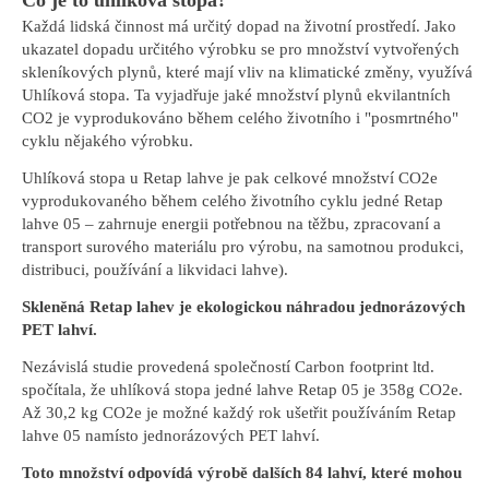
Každá lidská činnost má určitý dopad na životní prostředí. Jako
ukazatel dopadu určitého výrobku se pro množství vytvořených
skleníkových plynů, které mají vliv na klimatické změny, využívá
Uhlíková stopa. Ta vyjadřuje jaké množství plynů ekvilantních
CO2 je vyprodukováno během celého životního i "posmrtného"
cyklu nějakého výrobku.
Uhlíková stopa u Retap lahve je pak celkové množství CO2e
vyprodukovaného během celého životního cyklu jedné Retap
lahve 05 – zahrnuje energii potřebnou na těžbu, zpracovaní a
transport surového materiálu pro výrobu, na samotnou produkci,
distribuci, používání a likvidaci lahve).
Skleněná Retap lahev je ekologickou náhradou jednorázových
PET lahví.
Nezávislá studie provedená společností Carbon footprint ltd.
spočítala, že uhlíková stopa jedné lahve Retap 05 je 358g CO2e.
Až 30,2 kg CO2e je možné každý rok ušetřit používáním Retap
lahve 05 namísto jednorázových PET lahví.
Toto množství odpovídá výrobě dalších 84 lahví, které mohou