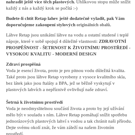
nahradit ještě více těch plastových.
Uhlíkovou stopu může snížit
každý z nás a každý krok se počítá :-)
Budete-li chtít Retap lahev ještě dodatečně vyladit, pak Vám
doporučujeme zakoupení stylových
.
originálních obalů
Láhve Retap jsou unikátní láhve na vodu a ostatní studené i teplé
nápoje, které v sobě spojují 4 důležité vlastnosti:
ZDRAVOTNÍ
PROSPĚŠNOST - ŠETRNOST K ŽIVOTNÍMU PROSTŘEDÍ -
VYSOKOU KVALITU - MODERNÍ DESIGN
Zdraví prospěšná
Voda je esencí života, proto je pro pitnou vodu důležitá kvalita.
Také proto jsou láhve Retap vyrobeny z vysoce kvalitního skla,
bez látek jako jsou ftaláty a BPA, jež se běžně vyskytují v
plastových lahvích a nepříznivě ovlivňují naše zdraví.
Šetrná k životnímu prostředí
Voda je neodmyslitelnou součástí života a proto by její užívání
mělo být v souladu s ním. Láhve Retap pomáhají snížit spotřebu
jednorázových plastových lahví s vodou a tak chránit naši přírodu.
Dejte svému okolí znát, že vám záleží na našem životním
prostředí.