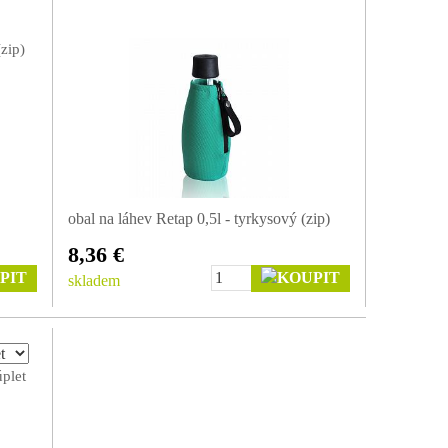
obal na láhev Retap 0,5l - tyrkysový (zip)
8,36 €
skladem