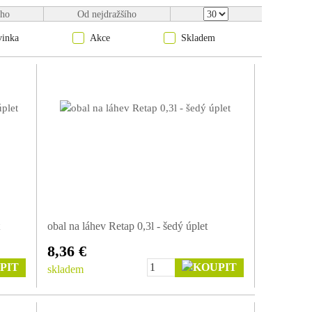
ího
Od nejdražšího
 Vám náhodou ušpiní, pak je lze prát jednoduše v pračce. Tip –
vinka
Akce
Skladem
]
w.youtube.com/watch?…
obal na láhev Retap 0,3l - šedý úplet
8,36 €
skladem