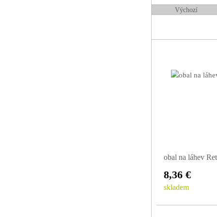
ve třech různých veli
Výchozí
Úpletové obaly na Re
pokud chcete poradit 
obal na láhev Ret
8,36 €
skladem