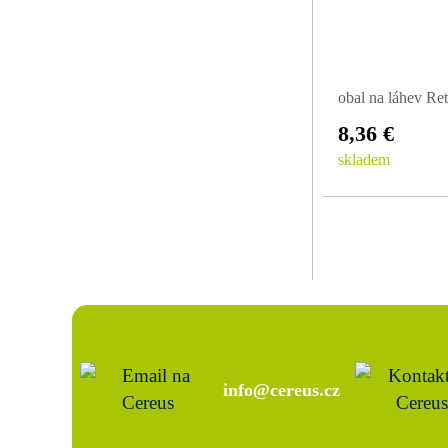
obal na láhev Ret
8,36 €
skladem
info@cereus.cz