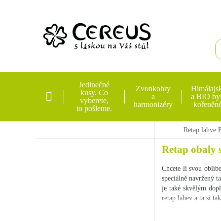
Jedinečné
Zvonkohry
Himálajsk
kusy. Co
a
a BIO byl
vyberete,
harmonizéry
kořeněné
to pošleme.
Retap lahve 
Retap obaly
Chcete-li svou oblíb
speciálně navržený t
je také skvělým dopl
retap lahev a ta si ta
Retap obaly lze poříd