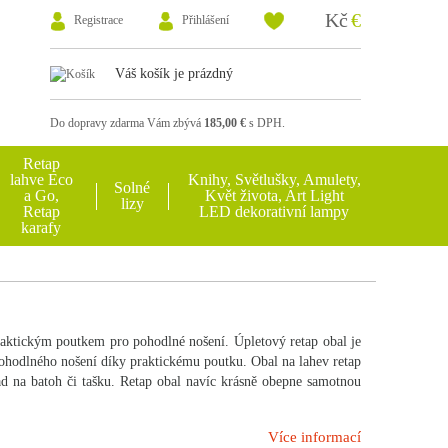
Kč
€
Registrace
Přihlášení
Váš košík je prázdný
Do dopravy zdarma Vám zbývá
185,00 €
s DPH.
Retap
lahve Eco
Knihy, Světlušky, Amulety,
Solné
a Go,
Květ života, Art Light
lizy
Retap
LED dekorativní lampy
karafy
praktickým poutkem pro pohodlné nošení. Úpletový retap obal je
pohodlného nošení díky praktickému poutku. Obal na lahev retap
ad na batoh či tašku. Retap obal navíc krásně obepne samotnou
Více informací
 se stejně barevným uzávěry) a růžové. Retap obaly jsou nabízeny