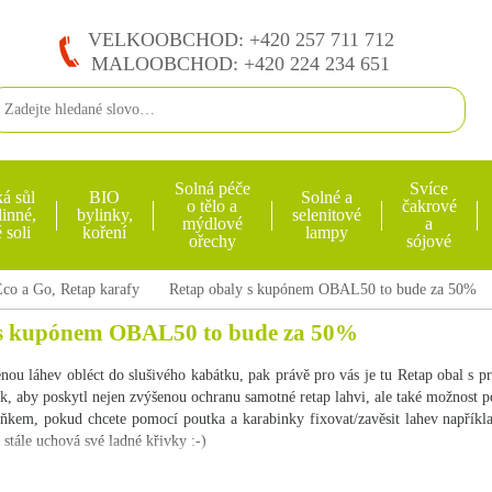
VELKOOBCHOD: +420 257 711 712
MALOOBCHOD: +420 224 234 651
Solná péče
Svíce
á sůl
BIO
Solné a
o tělo a
čakrové
inné,
bylinky,
selenitové
mýdlové
a
 soli
koření
lampy
ořechy
sójové
Eco a Go, Retap karafy
Retap obaly s kupónem OBAL50 to bude za 50%
 s kupónem OBAL50 to bude za 50%
enou láhev obléct do slušivého kabátku, pak právě pro vás je tu Retap obal s 
ak, aby poskytl nejen zvýšenou ochranu samotné retap lahvi, ale také možnost 
ňkem, pokud chcete pomocí poutka a karabinky fixovat/zavěsit lahev napříkl
k stále uchová své ladné křivky :-)
it v pěti různých barvách: azurové, světle zelené, šedé, černé (tyto obaly ladí