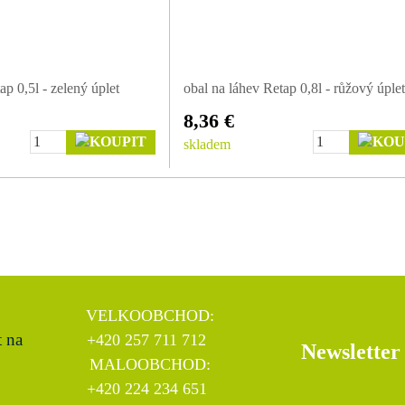
ap 0,5l - zelený úplet
obal na láhev Retap 0,8l - růžový úplet
8,36 €
skladem
VELKOOBCHOD:
+420 257 711 712
Newsletter
MALOOBCHOD:
+420 224 234 651