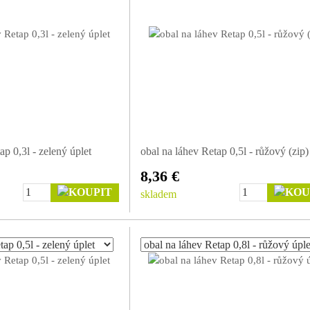
ap 0,3l - zelený úplet
obal na láhev Retap 0,5l - růžový (zip)
8,36 €
skladem