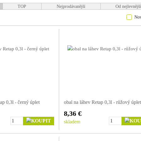
kostech, tedy pro všechny velikosti lahví: retap 03, retap 05 i retap 08.
TOP
Nejprodávanější
Od nejlevnějš
tap lahve jsou vyrobeny z certifikovaného eco elastanu (textilu) a pokud se
No
jak jednoduše obal navléci na Retap lahev, podívejte se na video: [
https://ww
ap 0,3l - černý úplet
obal na láhev Retap 0,3l - růžový úplet
8,36 €
skladem