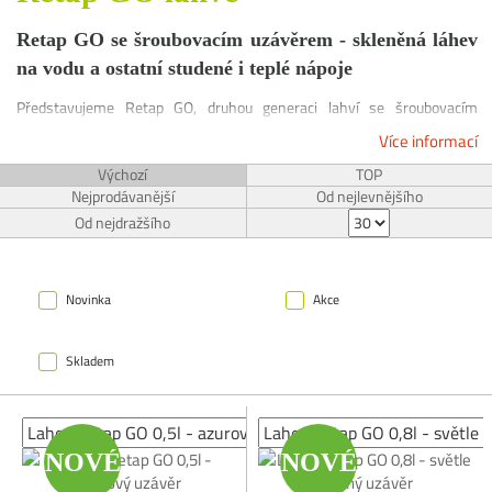
Retap GO se šroubovacím uzávěrem - skleněná láhev
na vodu a ostatní studené i teplé nápoje
Představujeme Retap GO, druhou generaci lahví se šroubovacím
úzavěrem, který zajistí naprostou těsnost lahve za jakýchkoliv
Více informací
podmínek. Takže ani perlivý nápoj pro tuto lahev není žádný problém.
Navíc díky zesílené tloušťce hrdla, je oproti 1. generaci v této části
Výchozí
TOP
výrazně odolnější vůči prasknutí.
Nejprodávanější
Od nejlevnějšího
Od nejdražšího
Novinka
Akce
Skladem
NOVÉ
NOVÉ