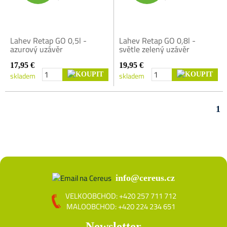
Lahev Retap GO 0,5l -
Lahev Retap GO 0,8l -
azurový uzávěr
světle zelený uzávěr
17,95 €
19,95 €
skladem
skladem
1
info@cereus.cz
VELKOOBCHOD: +420 257 711 712
MALOOBCHOD: +420 224 234 651
Newsletter