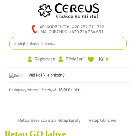
VELKOOBCHOD: +420 257 711 712
MALOOBCHOD: +420 224 234 651
Kč
€
Registrace
Přihlášení
Váš košík je prázdný
Do dopravy zdarma Vám zbývá
s DPH.
185,00 €
Retap lahve Eco a Go, Retap karafy
Retap GO lahve
Retap GO lahve