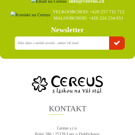
info@cereus.cz
VELKOOBCHOD: +420 257 711 712
MALOOBCHOD: +420 224 234 651
Newsletter
KONTAKT
Cereus s.r.o.
Polní 286 | 25229 Lety u Dobřichovic