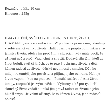
Rozměry: výška 10 cm
Hmotnost: 255g
Halit - CÍTĚNÍ, SVĚTLO Z HLUBIN, INTUICE, ŽIVOT,
DIAMANT „esence vzniku života“ pochází z praoceánu, obsahuje
v sobě esenci vzniku života. Halit obsahuje prapůvodní jiskru a ta-
jemství života, sdělí vám proč žít i v situacích, kdy máte pocit, že
už není nač a proč. Vrací chuť a sílu žít. Dodává sílu těm, kteří za
život bojují, svůj či jiných. Je to pravý ochránce života a dětí,
kámen radosti ze života, dětské nevinnosti a smíchu. Děti ho
milují, rozumějí jeho poselství a přijímají jeho ochranu. Halit je
živou vzpomínkou na praoceán. Pomáhá snášet bolest a životní
útrapy, rozpouští je svým světlem. Výborný také pro ty, kteří
skutečný život vzdali a uniká jim pravá radost ze života a jeho
hlubší smysl. Je velmi očistný. Je to kámen života, jeho radostí i
bolestí.